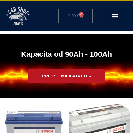
Preskočiť
na
0
Cart
0.00
€
obsah
Kapacita od 90Ah - 100Ah
PREJSŤ NA KATALÓG