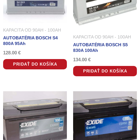
KAPACITA OD 90AH - 100AH
KAPACITA OD 90AH - 100AH
AUTOBATÉRIA BOSCH S4
800A 95Ah
AUTOBATÉRIA BOSCH S5
830A 100Ah
128.00
€
134.00
€
PRIDAŤ DO KOŠÍKA
PRIDAŤ DO KOŠÍKA