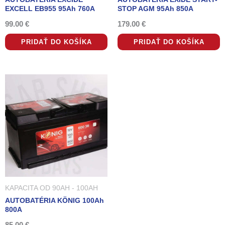
EXCELL EB955 95Ah 760A
STOP AGM 95Ah 850A
99.00
€
179.00
€
PRIDAŤ DO KOŠÍKA
PRIDAŤ DO KOŠÍKA
KAPACITA OD 90AH - 100AH
AUTOBATÉRIA KÖNIG 100Ah
800A
85.00
€