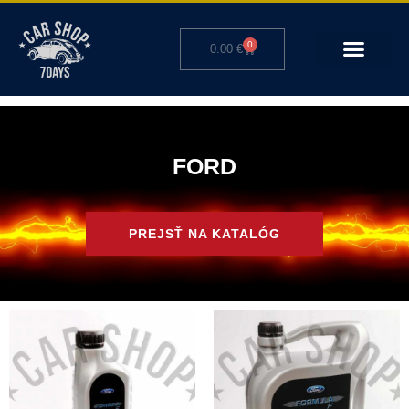
Preskočiť
na
0
Cart
0.00
€
obsah
FORD
PREJSŤ NA KATALÓG