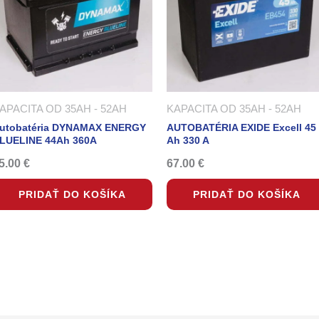
APACITA OD 35AH - 52AH
KAPACITA OD 35AH - 52AH
utobatéria DYNAMAX ENERGY
AUTOBATÉRIA EXIDE Excell 45
LUELINE 44Ah 360A
Ah 330 A
5.00
€
67.00
€
PRIDAŤ DO KOŠÍKA
PRIDAŤ DO KOŠÍKA