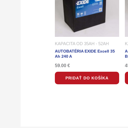
KAPACITA OD 35AH - 52AH
K
AUTOBATÉRIA EXIDE Excell 35
A
Ah 240 A
B
59.00
€
4
PRIDAŤ DO KOŠÍKA