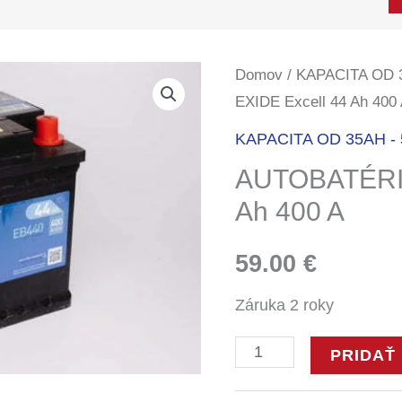
množstvo
Domov
/
KAPACITA OD 
EXIDE Excell 44 Ah 400
AUTOBATÉRIA
EXIDE
KAPACITA OD 35AH -
Excell
AUTOBATÉRIA
44
Ah 400 A
Ah
400
59.00
€
A
Záruka 2 roky
PRIDAŤ