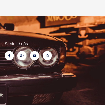
Sledujte nás:
F
G
Y
W
a
o
o
h
c
o
u
a
e
g
t
t
b
l
u
s
o
e
b
a
o
-
e
p
k
p
p
-
l
f
u
s
-
g