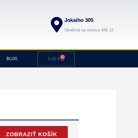
Jokaiho 305
Okoličná na ostrove 946 13
0
Cart
BLOG
0.00
€
ZOBRAZIŤ KOŠÍK