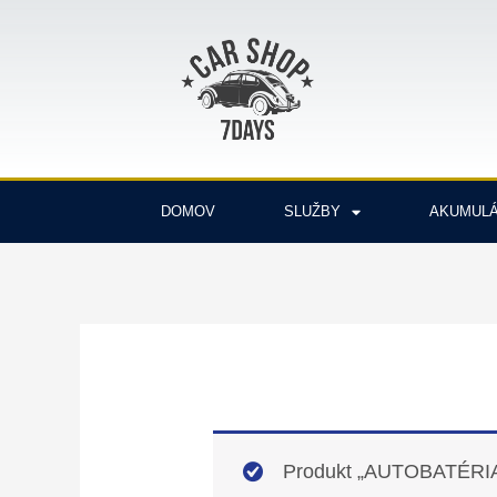
Preskočiť
na
obsah
DOMOV
SLUŽBY
AKUMUL
Produkt „AUTOBATÉRIA E