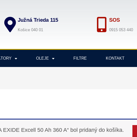
Južná Trieda 115
SOS
Košice 040 01
0915 053 440
ÁTORY
OLEJE
FILTRE
KONTAKT
XIDE Excell 50 Ah 360 A“ bol pridaný do košíka.