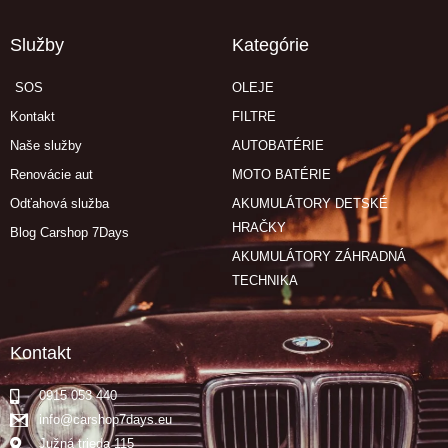
Služby
Kategórie
SOS
OLEJE
Kontakt
FILTRE
Naše služby
AUTOBATÉRIE
Renovácie aut
MOTO BATÉRIE
Odťahová služba
AKUMULÁTORY DETSKÉ
HRAČKY
Blog Carshop 7Days
AKUMULÁTORY ZÁHRADNÁ
TECHNIKA
Kontakt
0915 053 440
info@carshop7days.eu
Južná trieda 115